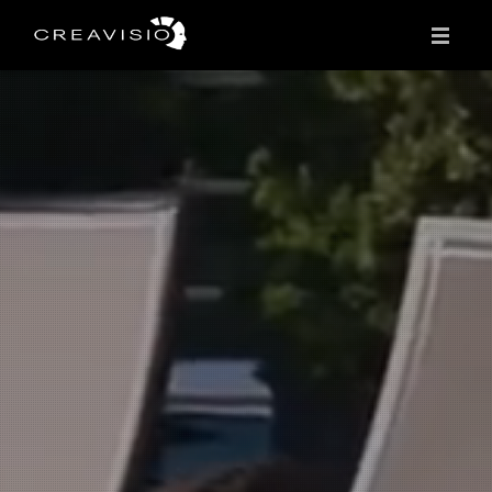
L'AGENCE
PROJETS
WEB
ECOMMERCE
MARKETING DIGITAL
RÉSEAUX SOCIAUX
PUBLICITÉ
VIDÉO / 3D
CONTACT