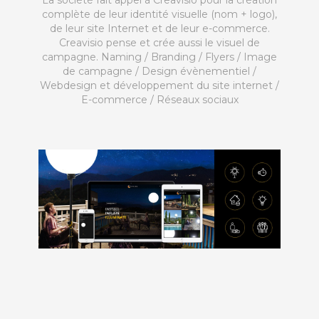
La société fait appel à Creavisio pour la création
complète de leur identité visuelle (nom + logo),
de leur site Internet et de leur e-commerce.
Creavisio pense et crée aussi le visuel de
campagne. Naming / Branding / Flyers / Image
de campagne / Design évènementiel /
Webdesign et développement du site internet /
E-commerce / Réseaux sociaux